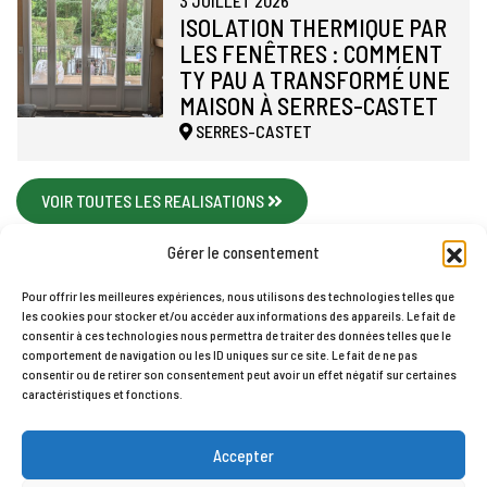
3 JUILLET 2026
ISOLATION THERMIQUE PAR
LES FENÊTRES : COMMENT
TY PAU A TRANSFORMÉ UNE
MAISON À SERRES-CASTET
SERRES-CASTET
VOIR TOUTES LES REALISATIONS
Gérer le consentement
Pour offrir les meilleures expériences, nous utilisons des technologies telles que
les cookies pour stocker et/ou accéder aux informations des appareils. Le fait de
Accueil
Contact
Mentions légales
Plan du site
consentir à ces technologies nous permettra de traiter des données telles que le
comportement de navigation ou les ID uniques sur ce site. Le fait de ne pas
Politique de cookies (UE)
consentir ou de retirer son consentement peut avoir un effet négatif sur certaines
TY PAU © 2026
caractéristiques et fonctions.
Accepter