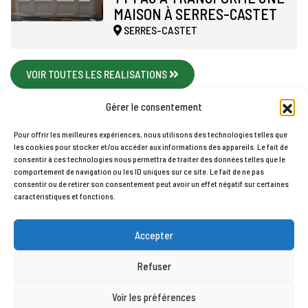
MAISON À SERRES-CASTET
SERRES-CASTET
VOIR TOUTES LES REALISATIONS
Gérer le consentement
Pour offrir les meilleures expériences, nous utilisons des technologies telles que
les cookies pour stocker et/ou accéder aux informations des appareils. Le fait de
Accueil
Contact
Mentions légales
Plan du site
consentir à ces technologies nous permettra de traiter des données telles que le
comportement de navigation ou les ID uniques sur ce site. Le fait de ne pas
Politique de cookies (UE)
consentir ou de retirer son consentement peut avoir un effet négatif sur certaines
TY PAU © 2026
caractéristiques et fonctions.
Accepter
Refuser
Voir les préférences