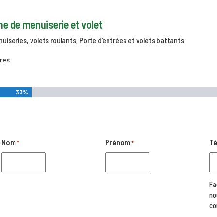
ne de menuiserie et volet
iseries, volets roulants, Porte d’entrées et volets battants
res
33%
Nom
Prénom
Té
*
*
Fa
no
co