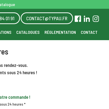
atalogue
84 01 91
CONTACT@TYPAU.FR
ATIONS
CATALOGUES
RÉGLEMENTATION
CONTACT
res
ns rendez-vous.
ants sous 24 heures !
 votre commande !
 sous 24 heures *