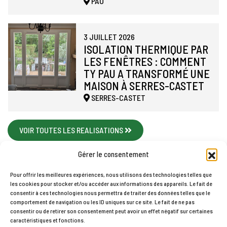
PAU
3 JUILLET 2026
ISOLATION THERMIQUE PAR
LES FENÊTRES : COMMENT
TY PAU A TRANSFORMÉ UNE
MAISON À SERRES-CASTET
SERRES-CASTET
VOIR TOUTES LES REALISATIONS
Gérer le consentement
Pour offrir les meilleures expériences, nous utilisons des technologies telles que
les cookies pour stocker et/ou accéder aux informations des appareils. Le fait de
Accueil
Contact
Mentions légales
Plan du site
consentir à ces technologies nous permettra de traiter des données telles que le
comportement de navigation ou les ID uniques sur ce site. Le fait de ne pas
Politique de cookies (UE)
consentir ou de retirer son consentement peut avoir un effet négatif sur certaines
TY PAU © 2026
caractéristiques et fonctions.