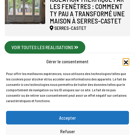
LES FENÊTRES : COMMENT
TY PAU A TRANSFORMÉ UNE
MAISON À SERRES-CASTET
SERRES-CASTET
VOIR TOUTES LES REALISATIONS
Gérer le consentement
Pour offrir les meilleures expériences, nous utilisons des technologies telles que
les cookies pour stocker et/ou accéder aux informations des appareils. Le fait de
Accueil
Contact
Mentions légales
Plan du site
consentir à ces technologies nous permettra de traiter des données telles que le
comportement de navigation ou les ID uniques sur ce site. Le fait de ne pas
Politique de cookies (UE)
consentir ou de retirer son consentement peut avoir un effet négatif sur certaines
TY PAU © 2026
caractéristiques et fonctions.
Accepter
Refuser