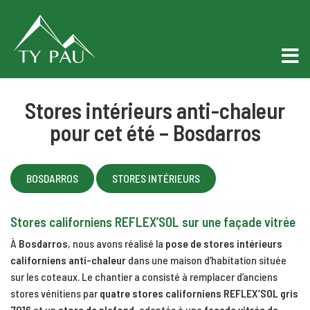
Stores intérieurs anti-chaleur
pour cet été – Bosdarros
BOSDARROS
STORES INTÉRIEURS
Stores californiens REFLEX’SOL sur une façade vitrée
À
Bosdarros
, nous avons réalisé la
pose de stores intérieurs
californiens anti-chaleur
dans une maison d’habitation située
sur les coteaux. Le chantier a consisté à remplacer d’anciens
stores vénitiens par
quatre stores californiens
REFLEX’SOL
gris
7016
et un
store de plafond
, adaptés à une
façade vitrée de