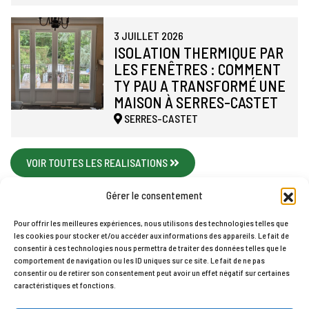
3 JUILLET 2026
ISOLATION THERMIQUE PAR
LES FENÊTRES : COMMENT
TY PAU A TRANSFORMÉ UNE
MAISON À SERRES-CASTET
SERRES-CASTET
VOIR TOUTES LES REALISATIONS
Gérer le consentement
Pour offrir les meilleures expériences, nous utilisons des technologies telles que
les cookies pour stocker et/ou accéder aux informations des appareils. Le fait de
Accueil
Contact
Mentions légales
Plan du site
consentir à ces technologies nous permettra de traiter des données telles que le
comportement de navigation ou les ID uniques sur ce site. Le fait de ne pas
Politique de cookies (UE)
consentir ou de retirer son consentement peut avoir un effet négatif sur certaines
TY PAU © 2026
caractéristiques et fonctions.