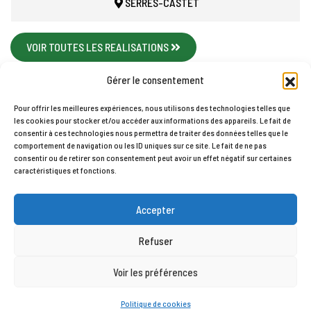
SERRES-CASTET
VOIR TOUTES LES REALISATIONS
Gérer le consentement
Pour offrir les meilleures expériences, nous utilisons des technologies telles que
les cookies pour stocker et/ou accéder aux informations des appareils. Le fait de
Accueil
Contact
Mentions légales
Plan du site
consentir à ces technologies nous permettra de traiter des données telles que le
comportement de navigation ou les ID uniques sur ce site. Le fait de ne pas
Politique de cookies (UE)
consentir ou de retirer son consentement peut avoir un effet négatif sur certaines
TY PAU © 2026
caractéristiques et fonctions.
Accepter
Refuser
Voir les préférences
Politique de cookies