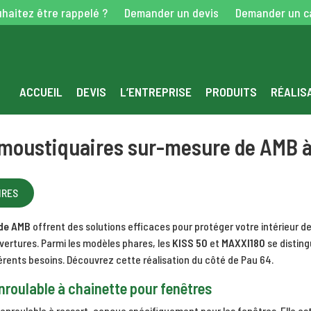
haitez être rappelé ?
Demander un devis
Demander un c
ACCUEIL
DEVIS
L’ENTREPRISE
PRODUITS
RÉALIS
moustiquaires sur-mesure de AMB 
IRES
de AMB
offrent des solutions efficaces pour protéger votre intérieur d
vertures. Parmi les modèles phares, les
KISS 50
et
MAXXI180
se disting
érents besoins. Découvrez cette réalisation du côté de Pau 64.
nroulable à chainette pour fenêtres
nroulable à ressort, conçue spécifiquement pour les fenêtres. Elle est