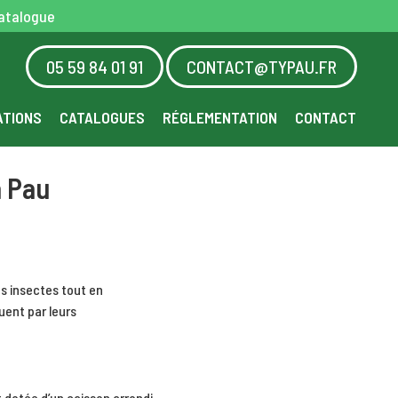
atalogue
05 59 84 01 91
CONTACT@TYPAU.FR
ATIONS
CATALOGUES
RÉGLEMENTATION
CONTACT
à Pau
es insectes tout en
uent par leurs
 dotée d’un caisson arrondi