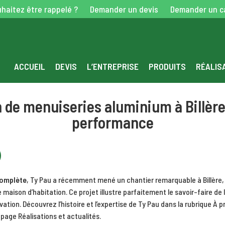
haitez être rappelé ?
Demander un devis
Demander un c
ACCUEIL
DEVIS
L’ENTREPRISE
PRODUITS
RÉALIS
n de menuiseries aluminium à Billère
performance
complète
, Ty Pau a récemment mené un chantier remarquable à Billère, a
maison d’habitation. Ce projet illustre parfaitement le savoir-faire de l
ation. Découvrez l’histoire et l’expertise de Ty Pau dans la rubrique
À p
e page
Réalisations et actualités
.