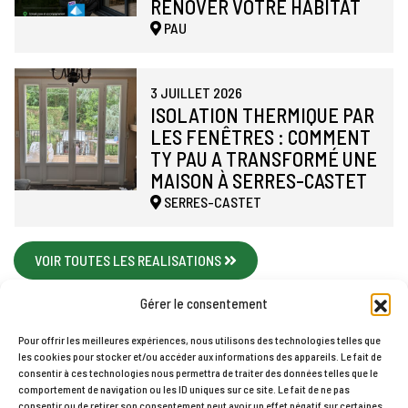
RÉNOVER VOTRE HABITAT
PAU
3 JUILLET 2026
ISOLATION THERMIQUE PAR
LES FENÊTRES : COMMENT
TY PAU A TRANSFORMÉ UNE
MAISON À SERRES-CASTET
SERRES-CASTET
VOIR TOUTES LES REALISATIONS
Gérer le consentement
Pour offrir les meilleures expériences, nous utilisons des technologies telles que
les cookies pour stocker et/ou accéder aux informations des appareils. Le fait de
Accueil
Contact
Mentions légales
Plan du site
consentir à ces technologies nous permettra de traiter des données telles que le
comportement de navigation ou les ID uniques sur ce site. Le fait de ne pas
Politique de cookies (UE)
consentir ou de retirer son consentement peut avoir un effet négatif sur certaines