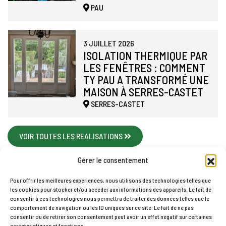
PAU
3 JUILLET 2026
ISOLATION THERMIQUE PAR
LES FENÊTRES : COMMENT
TY PAU A TRANSFORMÉ UNE
MAISON À SERRES-CASTET
SERRES-CASTET
VOIR TOUTES LES REALISATIONS
Gérer le consentement
Pour offrir les meilleures expériences, nous utilisons des technologies telles que
les cookies pour stocker et/ou accéder aux informations des appareils. Le fait de
Accueil
Contact
Mentions légales
Plan du site
consentir à ces technologies nous permettra de traiter des données telles que le
comportement de navigation ou les ID uniques sur ce site. Le fait de ne pas
Politique de cookies (UE)
consentir ou de retirer son consentement peut avoir un effet négatif sur certaines
TY PAU © 2026
caractéristiques et fonctions.