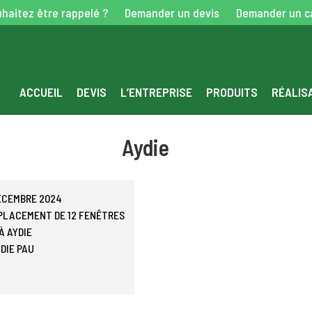
haitez être rappelé ?
Demander un devis
Demander un c
ACCUEIL
DEVIS
L’ENTREPRISE
PRODUITS
RÉALIS
Aydie
DÉCEMBRE 2024
PLACEMENT DE 12 FENÊTRES
À AYDIE
DIE
PAU