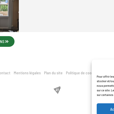
ONS
ontact
Mentions légales
Plan du site
Politique de cookies (UE)
TY 
Pour offrir l
stocker et/ou
nous permettr
sur ce site. L
sur certaines
Ac