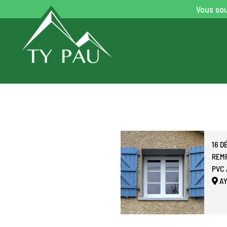
Vous sou
16 
REM
PVC 
AY