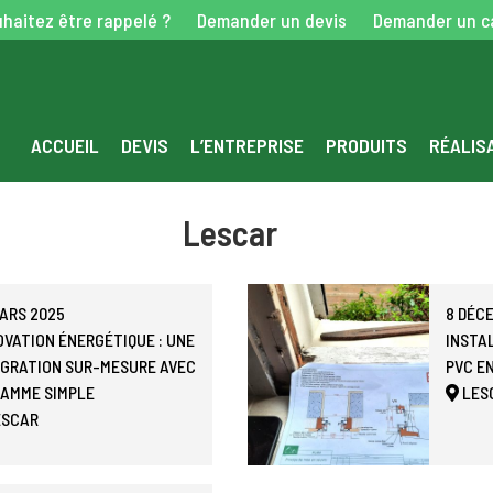
haitez être rappelé ?
Demander un devis
Demander un c
ACCUEIL
DEVIS
L’ENTREPRISE
PRODUITS
RÉALIS
Lescar
MARS 2025
8 DÉC
VATION ÉNERGÉTIQUE : UNE
INSTA
ÉGRATION SUR-MESURE AVEC
PVC E
GAMME SIMPLE
LES
ESCAR