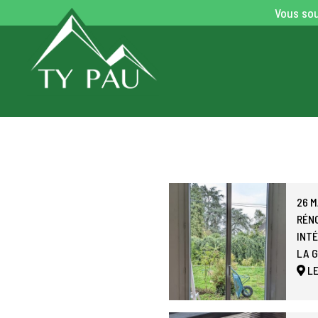
Vous sou
26 
RÉNO
INT
LA 
L