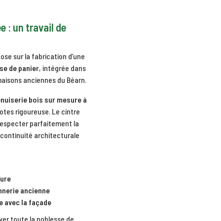
e : un travail de
ose sur la fabrication d’une
se de panier
, intégrée dans
maisons anciennes du Béarn.
nuiserie bois sur mesure à
tes rigoureuse. Le cintre
 respecter parfaitement la
 continuité architecturale
bure
nnerie ancienne
e avec la façade
er toute la noblesse de