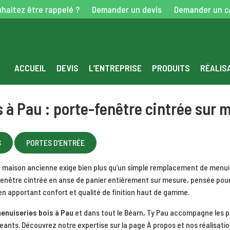
haitez être rappelé ?
Demander un devis
Demander un c
ACCUEIL
DEVIS
L’ENTREPRISE
PRODUITS
RÉALIS
s à Pau : porte-fenêtre cintrée sur 
S
PORTES D'ENTRÉE
ne maison ancienne exige bien plus qu’un simple remplacement de menuis
-fenêtre cintrée en anse de panier entièrement sur mesure, pensée pour
en apportant confort et qualité de finition haut de gamme.
enuiseries bois à Pau
et dans tout le Béarn, Ty Pau accompagne les p
geants. Découvrez notre expertise sur la page
À propos
et nos réalisati