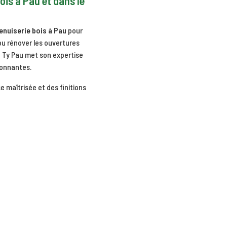
ois à Pau et dans le
enuiserie bois à Pau
pour
u rénover les ouvertures
 Ty Pau met son expertise
ronnantes.
e maîtrisée et des finitions