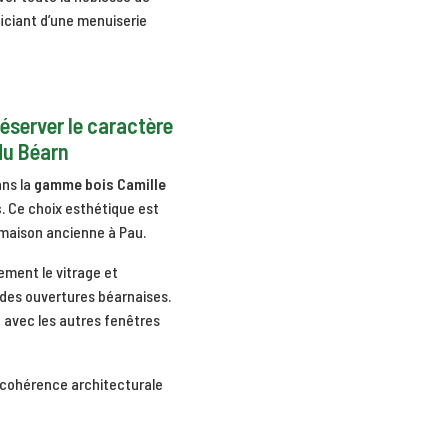
ficiant d’une menuiserie
réserver le caractère
du Béarn
ans la
gamme bois Camille
s
. Ce choix esthétique est
 maison ancienne à Pau.
lement le vitrage et
 des ouvertures béarnaises.
é avec les autres fenêtres
e cohérence architecturale