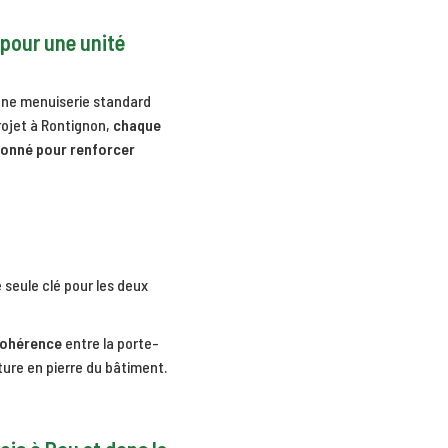
i pour une unité
 une menuiserie standard
rojet à Rontignon,
chaque
tionné pour renforcer
 seule clé pour les deux
 cohérence
entre la porte-
cture en pierre du bâtiment.