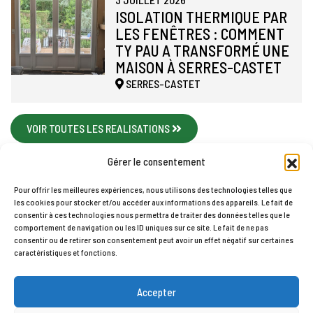
ISOLATION THERMIQUE PAR
LES FENÊTRES : COMMENT
TY PAU A TRANSFORMÉ UNE
MAISON À SERRES-CASTET
SERRES-CASTET
VOIR TOUTES LES REALISATIONS
Gérer le consentement
Pour offrir les meilleures expériences, nous utilisons des technologies telles que
les cookies pour stocker et/ou accéder aux informations des appareils. Le fait de
Accueil
Contact
Mentions légales
Plan du site
consentir à ces technologies nous permettra de traiter des données telles que le
comportement de navigation ou les ID uniques sur ce site. Le fait de ne pas
Politique de cookies (UE)
consentir ou de retirer son consentement peut avoir un effet négatif sur certaines
TY PAU © 2026
caractéristiques et fonctions.
Accepter