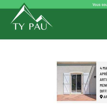
Vous sou
4 MA
APR
ART
MENU
DIF
A