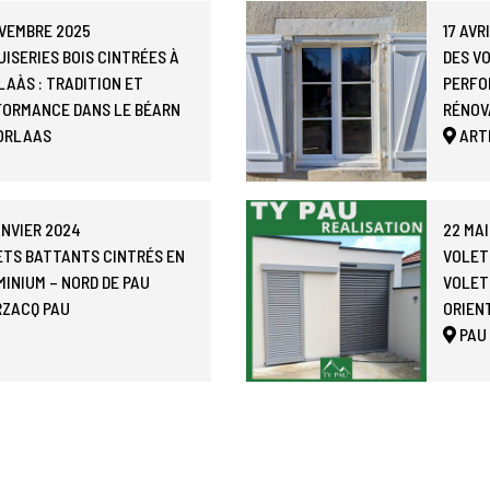
OVEMBRE 2025
17 AVR
ISERIES BOIS CINTRÉES À
DES V
AÀS : TRADITION ET
PERFO
FORMANCE DANS LE BÉARN
RÉNOV
ORLAAS
ART
ANVIER 2024
22 MAI
ETS BATTANTS CINTRÉS EN
VOLET
INIUM – NORD DE PAU
VOLET
RZACQ
PAU
ORIEN
PAU