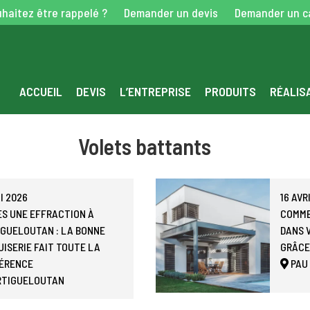
haitez être rappelé ?
Demander un devis
Demander un c
ACCUEIL
DEVIS
L’ENTREPRISE
PRODUITS
RÉALIS
Volets battants
I 2026
16 AVR
ÈS UNE EFFRACTION À
COMME
IGUELOUTAN : LA BONNE
DANS 
ISERIE FAIT TOUTE LA
GRÂCE
FÉRENCE
PAU
RTIGUELOUTAN