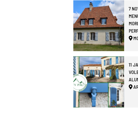
7 N
MENU
MORL
PER
M
11 J
VOL
ALUM
A